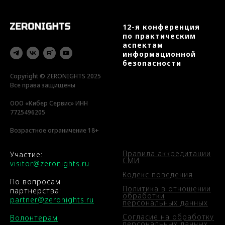
12-я конференция
по практическим
аспектам
информационной
безопасности
Copyright © ZERONIGHTS 2025
Все права защищены
ООО «Кибер Сервис» ИНН
7725496205
Возрастное ограничение 18+
Правила аккредитации
Участие:
СМИ
visitor@zeronights.ru
Кодекс поведения
По вопросам
Политика в отношении
партнерства:
обработки
partner@zeronights.ru
персональных данных
Согласие на обработку
Волонтерам
персональных данных