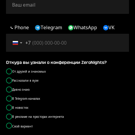
Ваш email
Phone
Telegram
WhatsApp
VK
+7
Откуда вы узнали о конференции ZeroNights?
От друзей и знакомых
Рассказали в вузе
Давно знаю
В Telegram-каналах
В новостях
В рекламе на просторах интернета
Свой вариант