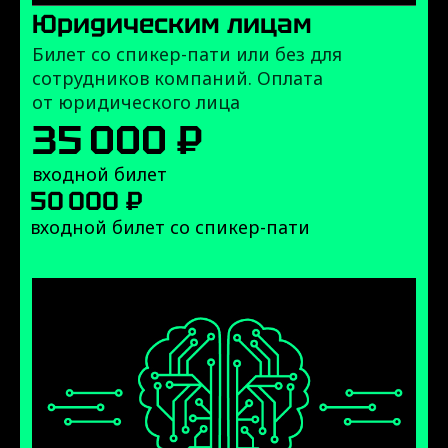
Юридическим лицам
Билет со спикер-пати или без для
сотрудников компаний. Оплата
от юридического лица
35 000 ₽
входной билет
50 000 ₽
входной билет со спикер-пати