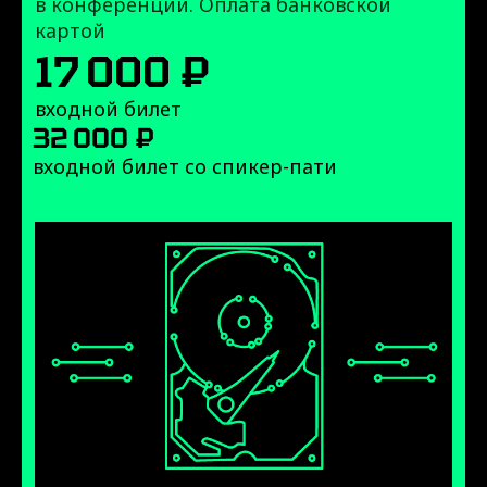
в конференции. Оплата банковской
картой
17 000 ₽
входной билет
32 000 ₽
входной билет со спикер-пати