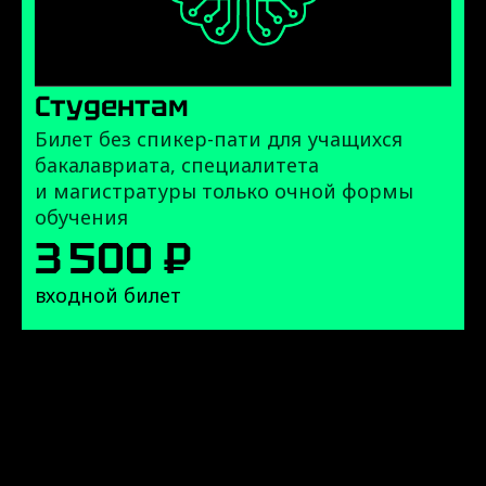
Студентам
Билет без спикер-пати для учащихся
бакалавриата, специалитета
и магистратуры только очной формы
обучения
3 500 ₽
входной билет