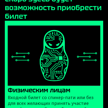
возможность приобрести
билет
Физическим лицам
Входной билет со спикер-пати или без
для всех желающих принять участие