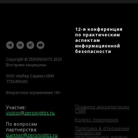
12-я конференция
по практическим
аспектам
информационной
безопасности
Copyright © ZERONIGHTS 2025
Все права защищены
ООО «Кибер Сервис» ИНН
7725496205
Возрастное ограничение 18+
Правила аккредитации
Участие:
СМИ
visitor@zeronights.ru
Кодекс поведения
По вопросам
Политика в отношении
партнерства:
обработки
partner@zeronights.ru
персональных данных